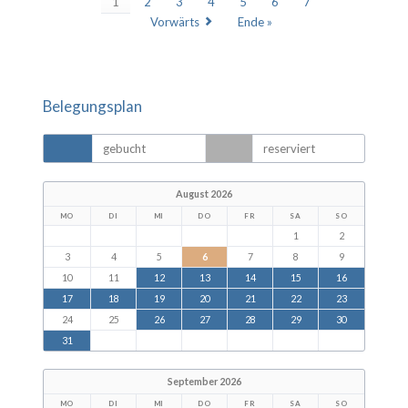
1
2
3
4
5
6
7
Vorwärts
Ende »
Belegungsplan
gebucht
reserviert
August 2026
MO
DI
MI
DO
FR
SA
SO
1
2
3
4
5
6
7
8
9
10
11
12
13
14
15
16
17
18
19
20
21
22
23
24
25
26
27
28
29
30
31
September 2026
MO
DI
MI
DO
FR
SA
SO